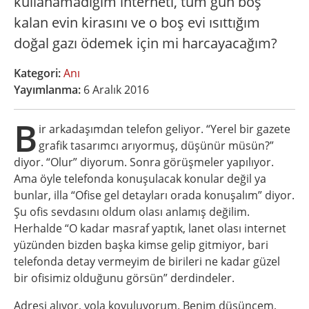
kullanamadığım interneti, tüm gün boş
kalan evin kirasını ve o boş evi ısıttığım
doğal gazı ödemek için mi harcayacağım?
Kategori:
Anı
Yayımlanma:
6 Aralık 2016
B
ir arkadaşımdan telefon geliyor. “Yerel bir gazete
grafik tasarımcı arıyormuş, düşünür müsün?”
diyor. “Olur” diyorum. Sonra görüşmeler yapılıyor.
Ama öyle telefonda konuşulacak konular değil ya
bunlar, illa “Ofise gel detayları orada konuşalım” diyor.
Şu ofis sevdasını oldum olası anlamış değilim.
Herhalde “O kadar masraf yaptık, lanet olası internet
yüzünden bizden başka kimse gelip gitmiyor, bari
telefonda detay vermeyim de birileri ne kadar güzel
bir ofisimiz olduğunu görsün” derdindeler.
Adresi alıyor, yola koyuluyorum. Benim düşüncem,