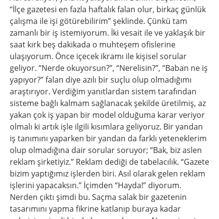
“İlçe gazetesi en fazla haftalık falan olur, birkaç günlük
çalışma ile işi götürebilirim” şeklinde. Çünkü tam
zamanlı bir iş istemiyorum. İki vesait ile ve yaklaşık bir
saat kırk beş dakikada o muhteşem ofislerine
ulaşıyorum. Önce içecek ikramı ile kişisel sorular
geliyor. “Nerde okuyorsun?”, “Nerelisin?”, “Baban ne iş
yapıyor?” falan diye azılı bir suçlu olup olmadığımı
araştırıyor. Verdiğim yanıtlardan sistem tarafından
sisteme bağlı kalmam sağlanacak şekilde üretilmiş, az
yakan çok iş yapan bir model olduğuma karar veriyor
olmalı ki artık işle ilgili kısımlara geliyoruz. Bir yandan
iş tanımını yaparken bir yandan da farklı yeteneklerim
olup olmadığına dair sorular soruyor; “Bak, biz aslen
reklam şirketiyiz.” Reklam dediği de tabelacılık. “Gazete
bizim yaptığımız işlerden biri. Asıl olarak gelen reklam
işlerini yapacaksın.” İçimden “Hayda!” diyorum.
Nerden çıktı şimdi bu. Saçma salak bir gazetenin
tasarımını yapma fikrine katlanıp buraya kadar