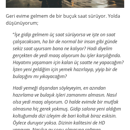
Geri evime gelmem de bir buçuk saat sürüyor. Yolda
düşünüyorum;
“
İşe gidip gelmem üç saat sürüyorsa ve işte on saat
çalışacaksam, ha bir de normal bir insan gibi günde
sekiz saat uyursam bana ne kalıyor? Hadi diyelim
gerçekten de yedi maaş alıyorum bu işler karşılığında.
Hayatımı yaşamam için kalan üç saatte ne yapacağım?
İşten yeni geldiğim için yemek hazırlayıp, yiyip bir de
bulaşığını mı yıkayacağım?
Hadi yemeği dışarıdan söyleyeyim, en azından
hazırlama ve bulaşık işleri zamanımı almasın. Nasıl
olsa yedi maaş alıyorum. O halde evimde bir mutfak
olmasına hiç gerek yokmuş. Gidip salona yeni aldığım
koltuğumda dizi izleyim de bari koltuk biraz eskisin.
Öylece duruyor yoksa. Dizinin kalitesini de HD
yapayım. Nasılsa ay sonu olmasına rağmen