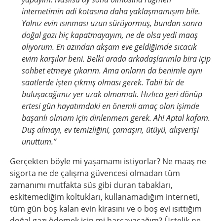
internetimin adi kotasına daha yaklaşmamışım bile.
Yalnız evin ısınması uzun sürüyormuş, bundan sonra
doğal gazı hiç kapatmayayım, ne de olsa yedi maaş
alıyorum. En azından akşam eve geldiğimde sıcacık
evim karşılar beni. Belki arada arkadaşlarımla bira içip
sohbet etmeye çıkarım. Ama onların da benimle aynı
saatlerde işten çıkmış olması gerek. Tabii bir de
buluşacağımız yer uzak olmamalı. Hızlıca geri dönüp
ertesi gün hayatımdaki en önemli amaç olan işimde
başarılı olmam için dinlenmem gerek. Ah! Aptal kafam.
Duş almayı, ev temizliğini, çamaşırı, ütüyü, alışverişi
unuttum.”
Gerçekten böyle mi yaşamamı istiyorlar? Ne maaş ne
sigorta ne de çalışma güvencesi olmadan tüm
zamanımı mutfakta süs gibi duran tabakları,
eskitemediğim koltukları, kullanamadığım interneti,
tüm gün boş kalan evin kirasını ve o boş evi ısıttığım
doğal gazı ödemek için mi harcayacağım? Üstelik ne