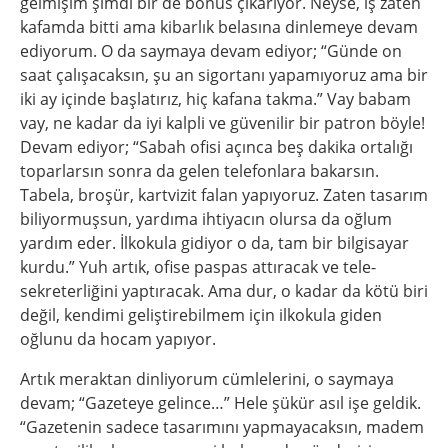
gelmişim şimdi bir de bonus çıkarıyor. Neyse, iş zaten
kafamda bitti ama kibarlık belasına dinlemeye devam
ediyorum. O da saymaya devam ediyor; “Günde on
saat çalışacaksın, şu an sigortanı yapamıyoruz ama bir
iki ay içinde başlatırız, hiç kafana takma.” Vay babam
vay, ne kadar da iyi kalpli ve güvenilir bir patron böyle!
Devam ediyor; “Sabah ofisi açınca beş dakika ortalığı
toparlarsın sonra da gelen telefonlara bakarsın.
Tabela, broşür, kartvizit falan yapıyoruz. Zaten tasarım
biliyormuşsun, yardıma ihtiyacın olursa da oğlum
yardım eder. İlkokula gidiyor o da, tam bir bilgisayar
kurdu.” Yuh artık, ofise paspas attıracak ve tele-
sekreterliğini yaptıracak. Ama dur, o kadar da kötü biri
değil, kendimi geliştirebilmem için ilkokula giden
oğlunu da hocam yapıyor.
Artık meraktan dinliyorum cümlelerini, o saymaya
devam; “Gazeteye gelince…” Hele şükür asıl işe geldik.
“Gazetenin sadece tasarımını yapmayacaksın, madem