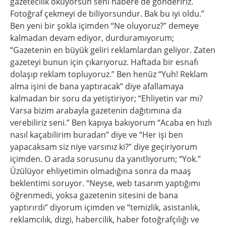
gazetecilik okuyorsun seni habere de göndeririz.
Fotoğraf çekmeyi de biliyorsundur. Bak bu iyi oldu.”
Ben yeni bir şokla içimden “Ne oluyoruz?” demeye
kalmadan devam ediyor, durduramıyorum;
“Gazetenin en büyük geliri reklamlardan geliyor. Zaten
gazeteyi bunun için çıkarıyoruz. Haftada bir esnafı
dolaşıp reklam topluyoruz.” Ben henüz “Yuh! Reklam
alma işini de bana yaptıracak” diye afallamaya
kalmadan bir soru da yetiştiriyor; “Ehliyetin var mı?
Varsa bizim arabayla gazetenin dağıtımına da
verebiliriz seni.” Ben kapıya bakıyorum “Acaba en hızlı
nasıl kaçabilirim buradan” diye ve “Her işi ben
yapacaksam siz niye varsınız ki?” diye geçiriyorum
içimden. O arada sorusunu da yanıtlıyorum; “Yok.”
Üzülüyor ehliyetimin olmadığına sonra da maaş
beklentimi soruyor. “Neyse, web tasarım yaptığımı
öğrenmedi, yoksa gazetenin sitesini de bana
yaptırırdı” diyorum içimden ve “temizlik, asistanlık,
reklamcılık, dizgi, habercilik, haber fotoğrafçılığı ve