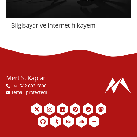
Bilgisayar ve internet hikayem
Mert S. Kaplan
542 603 6800
+90
[email protected]