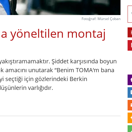
Fotoğraf:
Mürsel Çoban
na yöneltilen montaj
 yakıştıramamaktır. Şiddet karşısında boyun
varlık amacını unutarak “Benim TOMA‘m bana
i seçtiği için gözlerindeki Berkin
şünlerin varlığıdır.