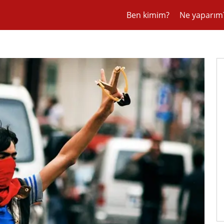
Ben kimim?
Ne yaparım