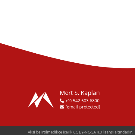
Mert S. Kaplan
542 603 6800
+90
[email protected]
Aksi belirtilmedikçe içerik
CC BY-NC-SA 4.0
lisansı altındadır.