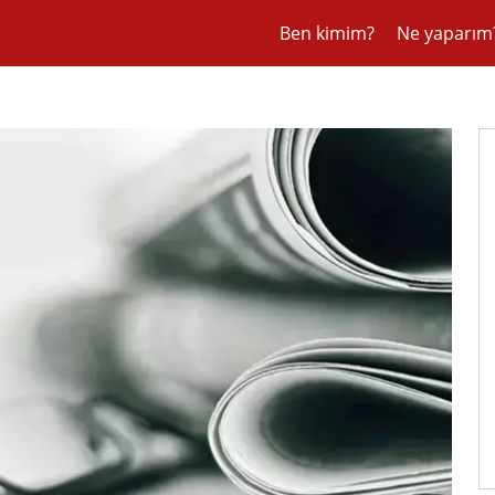
Ben kimim?
Ne yaparım