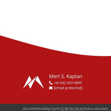
Mert S. Kaplan
542 603 6800
+90
[email protected]
Aksi belirtilmedikçe içerik
CC BY-NC-SA 4.0
lisansı altındadır.