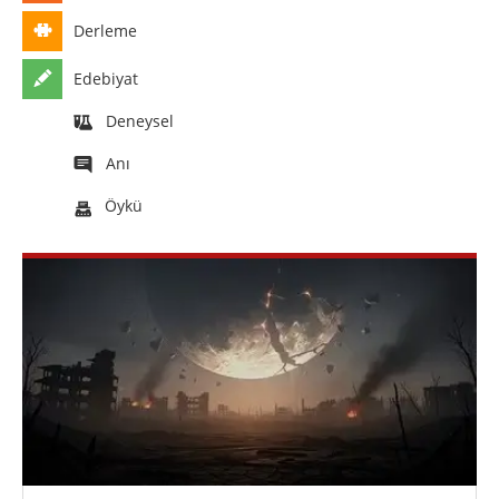
Derleme
Edebiyat
Deneysel
Anı
Öykü