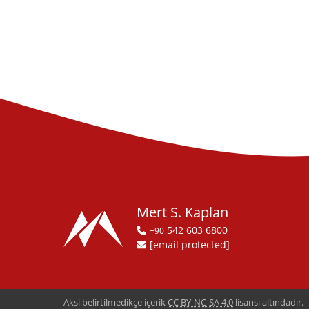
Mert S. Kaplan
542 603 6800
+90
[email protected]
Aksi belirtilmedikçe içerik
CC BY-NC-SA 4.0
lisansı altındadır.