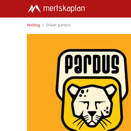
Weblog
Etiket: pardus