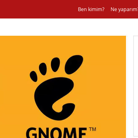
Ben kimim?
Ne yaparım