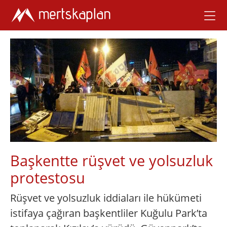
Başkentte rüşvet ve yolsuzluk
protestosu
Rüşvet ve yolsuzluk iddiaları ile hükümeti
istifaya çağıran başkentliler Kuğulu Park’ta