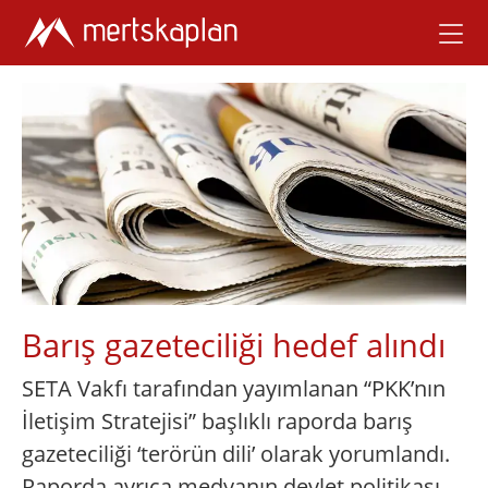
Barış gazeteciliği hedef alındı
SETA Vakfı tarafından yayımlanan “PKK’nın
İletişim Stratejisi” başlıklı raporda barış
gazeteciliği ‘terörün dili’ olarak yorumlandı.
Raporda ayrıca medyanın devlet politikası