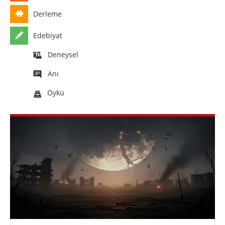
Derleme
Edebiyat
Deneysel
Anı
Öykü