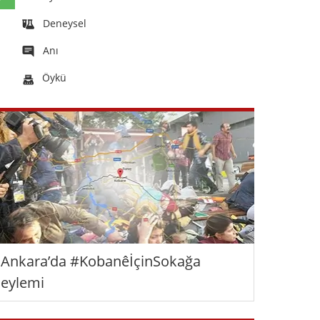
Deneysel
Anı
Öykü
Ankara’da #KobanêİçinSokağa
eylemi