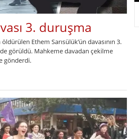
vası 3. duruşma
a öldürülen Ethem Sarısülük’ün davasının 3.
i’nde görüldü. Mahkeme davadan çekilme
e gönderdi.