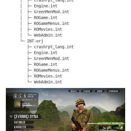
      │  ├─ crashrpt_lang.int
      │  ├─ Engine.int
      │  ├─ GreenMenMod.int
      │  ├─ ROGame.int
      │  ├─ ROGameMenus.int
      │  ├─ ROMovies.int
      │  └─ WebAdmin.int
      └─ INT-orj
         ├─ crashrpt_lang.int
	 ├─ Engine.int
	 ├─ GreenMenMod.int
	 ├─ ROGame.int
	 ├─ ROGameMenus.int
	 ├─ ROMovies.int
	 └─ WebAdmin.int