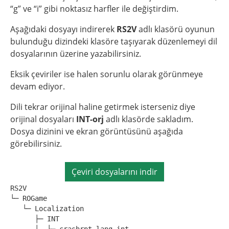
“g” ve “i” gibi noktasız harfler ile değiştirdim.
Aşağıdaki dosyayı indirerek
RS2V
adlı klasörü oyunun
bulunduğu dizindeki klasöre taşıyarak düzenlemeyi dil
dosyalarının üzerine yazabilirsiniz.
Eksik çeviriler ise halen sorunlu olarak görünmeye
devam ediyor.
Dili tekrar orijinal haline getirmek isterseniz diye
orijinal dosyaları
INT-orj
adlı klasörde sakladım.
Dosya dizinini ve ekran görüntüsünü aşağıda
görebilirsiniz.
Çeviri dosyalarını indir
RS2V
└─ ROGame
   └─ Localization
      ├─ INT