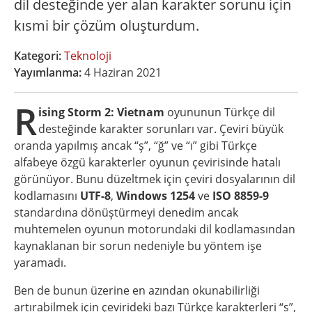
dil desteğinde yer alan karakter sorunu için
kısmi bir çözüm oluşturdum.
Kategori:
Teknoloji
Yayımlanma:
4 Haziran 2021
R
ising Storm 2: Vietnam
oyununun Türkçe dil
desteğinde karakter sorunları var. Çeviri büyük
oranda yapılmış ancak “ş”, “ğ” ve “ı” gibi Türkçe
alfabeye özgü karakterler oyunun çevirisinde hatalı
görünüyor. Bunu düzeltmek için çeviri dosyalarının dil
kodlamasını
UTF-8
,
Windows 1254
ve
ISO 8859-9
standardına dönüştürmeyi denedim ancak
muhtemelen oyunun motorundaki dil kodlamasından
kaynaklanan bir sorun nedeniyle bu yöntem işe
yaramadı.
Ben de bunun üzerine en azından okunabilirliği
artırabilmek için çevirideki bazı Türkçe karakterleri “s”,