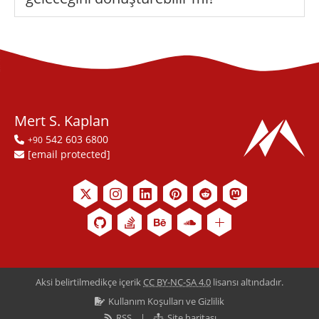
Mert S. Kaplan
542 603 6800
+90
[email protected]
Aksi belirtilmedikçe içerik
CC BY-NC-SA 4.0
lisansı altındadır.
Kullanım Koşulları ve Gizlilik
RSS
Site haritası