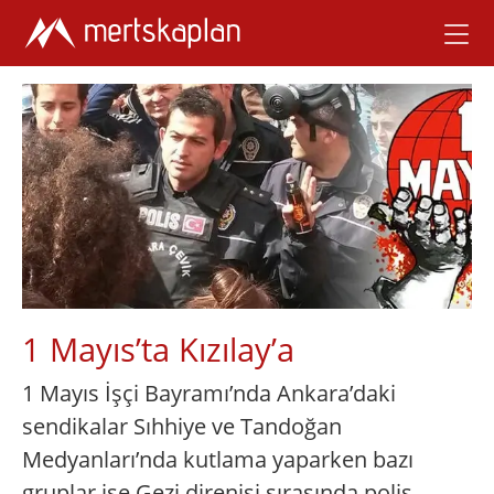
1 Mayıs’ta Kızılay’a
1 Mayıs İşçi Bayramı’nda Ankara’daki
sendikalar Sıhhiye ve Tandoğan
Medyanları’nda kutlama yaparken bazı
gruplar ise Gezi direnişi sırasında polis