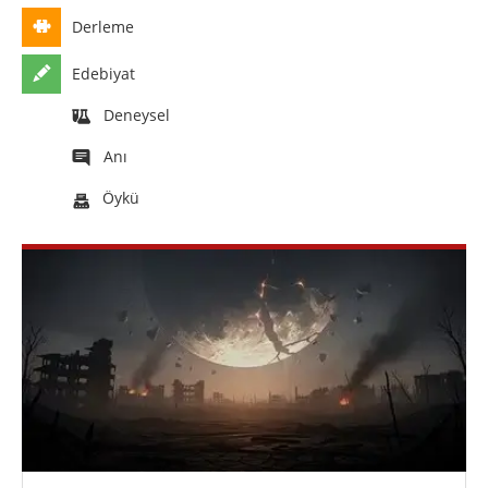
Derleme
Edebiyat
Deneysel
Anı
Öykü