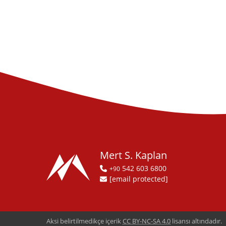
Mert S. Kaplan
542 603 6800
+90
[email protected]
Aksi belirtilmedikçe içerik
CC BY-NC-SA 4.0
lisansı altındadır.