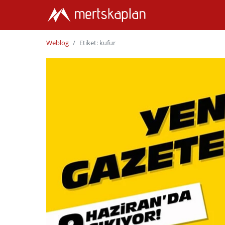
Weblog
Etiket: kufur