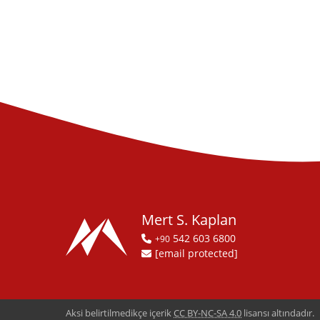
Mert S. Kaplan
542 603 6800
+90
[email protected]
Aksi belirtilmedikçe içerik
CC BY-NC-SA 4.0
lisansı altındadır.