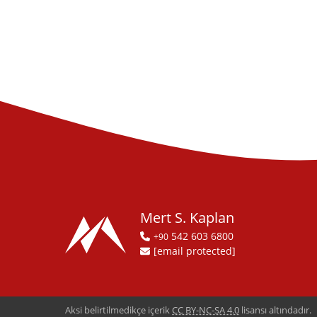
Mert S. Kaplan
542 603 6800
+90
[email protected]
Aksi belirtilmedikçe içerik
CC BY-NC-SA 4.0
lisansı altındadır.