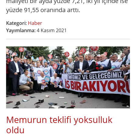
maliyeti bir ayda yüzde 7,21, iki yıl içinde ise
yüzde 91,55 oranında arttı.
Kategori:
Haber
Yayımlanma:
4 Kasım 2021
Memurun teklifi yoksulluk
oldu