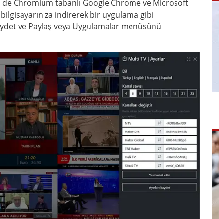
çin de Chromium tabanlı Google Chrome ve Microsoft
 bilgisayarınıza indirerek bir uygulama gibi
n Kaydet ve Paylaş veya Uygulamalar menüsünü