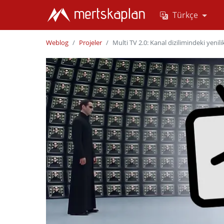
Türkçe
Weblog
Projeler
Multi TV 2.0: Kanal dizilimindeki yenili