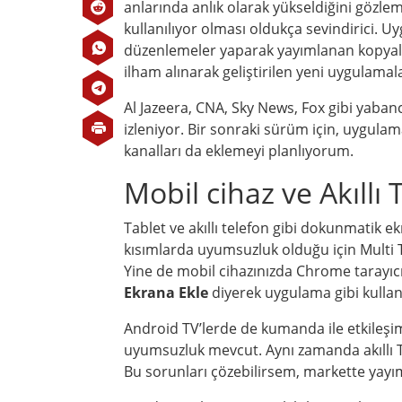
anlarında anlık olarak yükseldiğini gözle
kullanılıyor olması oldukça sevindirici. 
düzenlemeler yaparak yayımlanan kopyala
ilham alınarak geliştirilen yeni uygulamal
Al Jazeera, CNA, Sky News, Fox gibi yabanc
izleniyor. Bir sonraki sürüm için, uygulam
kanalları da eklemeyi planlıyorum.
Mobil cihaz ve Akıll
Tablet ve akıllı telefon gibi dokunmatik ekr
kısımlarda uyumsuzluk olduğu için Multi
Yine de mobil cihazınızda Chrome tarayıc
Ekrana Ekle
diyerek uygulama gibi kullana
Android TV’lerde de kumanda ile etkileşim
uyumsuzluk mevcut. Aynı zamanda akıllı T
Bu sorunları çözebilirsem, markette yayı