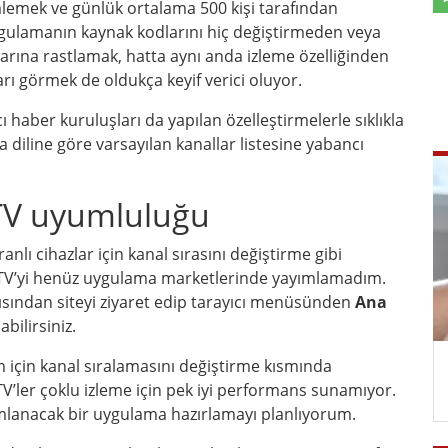
mlemek ve günlük ortalama 500 kişi tarafından
Uygulamanın kaynak kodlarını hiç değiştirmeden veya
rına rastlamak, hatta aynı anda izleme özelliğinden
arı görmek de oldukça keyif verici oluyor.
ı haber kuruluşları da yapılan özelleştirmelerle sıklıkla
a diline göre varsayılan kanallar listesine yabancı
ı TV uyumluluğu
anlı cihazlar için kanal sırasını değiştirme gibi
 TV’yi henüz uygulama marketlerinde yayımlamadım.
ısından siteyi ziyaret edip tarayıcı menüsünden
Ana
bilirsiniz.
 için kanal sıralamasını değiştirme kısmında
V’ler çoklu izleme için pek iyi performans sunamıyor.
mlanacak bir uygulama hazırlamayı planlıyorum.