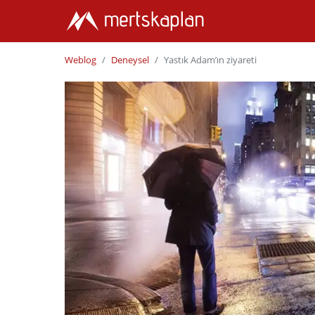
Weblog
Deneysel
Yastık Adam’ın ziyareti