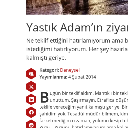
Yastık Adam’ın ziya
Ne teklif ettiğini hatırlamıyorum ama bir
istediğimi hatırlıyorum. Her şey hazır
kalmıştı geriye.
Kategori:
Deneysel
Yayımlanma:
4 Şubat 2014
B
ugün bir teklif aldım. Mantıklı bir te
unuttum. Şaşırmayın. Etraflıca düşün
teklife vereceğim yanıt kalmıştı geriye. Bi
şahidim yok. Tesadüf müdür bilmem, kimsec
farketmediğim o zaman, yolumu kesip tekli
Yüzü… Yüzünü hatırlamıyorum ama kolları v