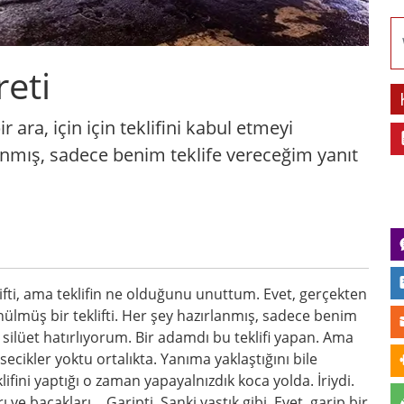
reti
 ara, için için teklifini kabul etmeyi
lanmış, sadece benim teklife vereceğim yanıt
klifti, ama teklifin ne olduğunu unuttum. Evet, gerçekten
ülmüş bir teklifti. Her şey hazırlanmış, sadece benim
r silüet hatırlıyorum. Bir adamdı bu teklifi yapan. Ama
ikler yoktu ortalıkta. Yanıma yaklaştığını bile
fini yaptığı o zaman yapayalnızdık koca yolda. İriydi.
e bacakları… Garipti. Sanki yastık gibi. Evet, garip bir