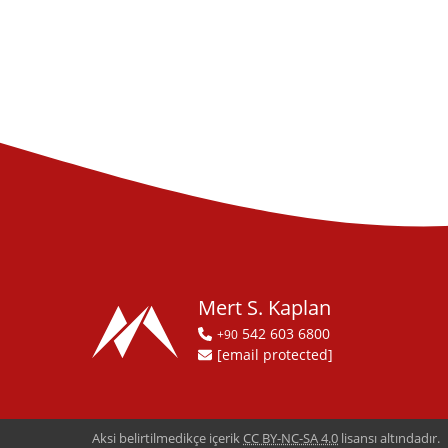
Mert S. Kaplan
542 603 6800
+90
[email protected]
Aksi belirtilmedikçe içerik
CC BY-NC-SA 4.0
lisansı altındadır.