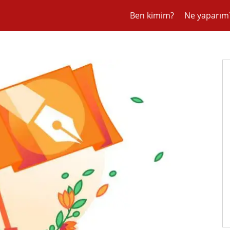
Ben kimim?
Ne yaparım