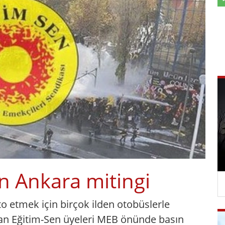
n Ankara mitingi
to etmek için birçok ilden otobüslerle
an Eğitim-Sen üyeleri MEB önünde basın