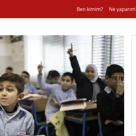
Ben kimim?
Ne yaparım