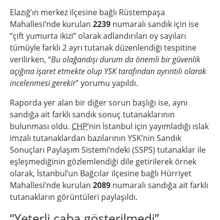
Elazığ’ın merkez ilçesine bağlı Rüstempaşa
Mahallesi’nde kurulan
2239
numaralı sandık için ise
“çift yumurta ikizi” olarak adlandırılan oy sayıları
tümüyle farklı 2 ayrı tutanak düzenlendiği tespitine
verilirken, “
Bu olağandışı durum da önemli bir güvenlik
açığına işaret etmekte olup YSK tarafından ayrıntılı olarak
incelenmesi gerekir
” yorumu yapıldı.
Raporda yer alan bir diğer sorun başlığı ise, aynı
sandığa ait farklı sandık sonuç tutanaklarının
bulunması oldu.
CHP
’nin İstanbul için yayımladığı ıslak
imzalı tutanaklardan bazılarının YSK’nin Sandık
Sonuçları Paylaşım Sistemi’ndeki (SSPS) tutanaklar ile
eşleşmediğinin gözlemlendiği dile getirilerek örnek
olarak, İstanbul’un Bağcılar ilçesine bağlı Hürriyet
Mahallesi’nde kurulan
2089
numaralı sandığa ait farklı
tutanakların görüntüleri paylaşıldı.
“Yeterli çaba gösterilmedi”