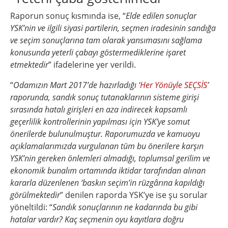
Raporun sonuç kısmında ise, “
Elde edilen sonuçlar
YSK’nin ve ilgili siyasi partilerin, seçmen iradesinin sandığa
ve seçim sonuçlarına tam olarak yansımasını sağlama
konusunda yeterli çabayı göstermediklerine işaret
etmektedir
” ifadelerine yer verildi.
“
Odamızın Mart 2017’de hazırladığı ‘
Her Yönüyle SEÇSİS
’
raporunda, sandık sonuç tutanaklarının sisteme girişi
sırasında hatalı girişleri en aza indirecek kapsamlı
geçerlilik kontrollerinin yapılması için YSK’ye somut
önerilerde bulunulmuştur. Raporumuzda ve kamuoyu
açıklamalarımızda vurgulanan tüm bu önerilere karşın
YSK’nin gereken önlemleri almadığı, toplumsal gerilim ve
ekonomik bunalım ortamında iktidar tarafından alınan
kararla düzenlenen ‘baskın seçim’in rüzgârına kapıldığı
görülmektedir
” denilen raporda YSK’ye ise şu sorular
yöneltildi: “
Sandık sonuçlarının ne kadarında bu gibi
hatalar vardır? Kaç seçmenin oyu kayıtlara doğru