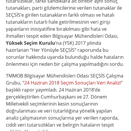
tutarsızlıklar, farklı sandıklara ait birebir aynı sonuç
tutanakları, parti gözlemcilerine verilen tutanaklar ile
SEÇSİS’e girilen tutanakların farklı olması ve hatalı
tutanakların tutarlı hale getirilmesinin veri girişi
yapanların inisiyatifine bırakılması gibi hata ve
ihmalleri tespit eden Bilgisayar Mühendisleri Odası,
Yüksek Seçim Kurulu
’na (YSK) 2017 yılında
hazırlanan “Her Yönüyle SEÇSİS” raporunda bu
sorunlar hakkında uyarıda bulunduğu halde hataların
önlenmesi için neden bir çalışma yapılmadığını sordu.
TMMOB Bilgisayar Mühendisleri Odası SEÇSİS Çalışma
Grubu, “
24 Haziran 2018 Seçim Sonuçları Veri Analizi
”
başlıklı rapor yayımladı. 24 Haziran 2018’de
gerçekleştirilen Cumhurbaşkanı ve 27. Dönem
Milletvekili seçimlerinin kesin sonuçlarının
doğrulanması ve veri tutarlılığına yönelik yapılan
analiz çalışmasının sonuçlarına yer verilen raporda,
ciddi veri tutarsızlıkları ve belirgin hataların tespit