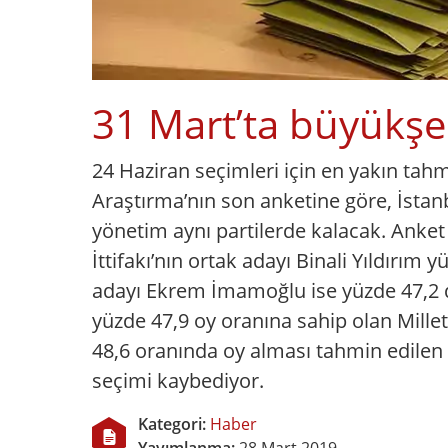
31 Mart’ta büyükşe
24 Haziran seçimleri için en yakın ta
Araştırma’nın son anketine göre, İstan
yönetim aynı partilerde kalacak. Anke
İttifakı’nın ortak adayı Binali Yıldırım 
adayı Ekrem İmamoğlu ise yüzde 47,2 d
yüzde 47,9 oy oranına sahip olan Millet
48,6 oranında oy alması tahmin edilen
seçimi kaybediyor.
Kategori:
Haber
Yayımlanma:
28 Mart 2019