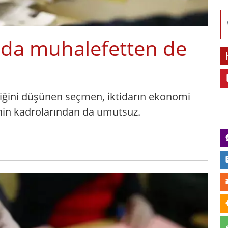
 da muhalefetten de
tiğini düşünen seçmen, iktidarın ekonomi
inin kadrolarından da umutsuz.